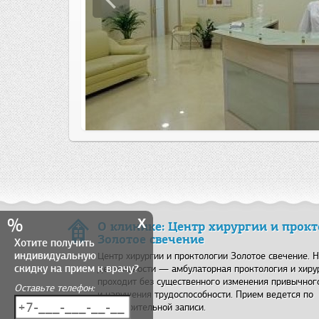
x
%
О клинике: Центр хирургии и прок
Золотое свечение
Хотите получить
индивидуальную
Центр хирургии и проктологии Золотое свечение. 
скидку на прием к врачу?
деятельности — амбулаторная проктология и хиру
проходит без существенного изменения привычног
Оставьте телефон:
и нарушения трудоспособности. Прием ведется по
предварительной записи.