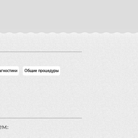
агностики
Общие процедуры
ем: