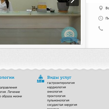
Во
Пн
тологии
Виды услуг
гастроэнтерология
кардиология
Направления
онкология
ргия. Лечение
проктология
о образа жизни
пульмонология
сосудистая хирургия