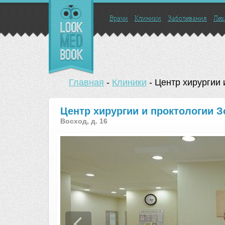
Врачи
Клиники
Заболевания
Лек
Главная
-
Клиники
-
Центр хирургии 
Центр хирургии и проктологии З
Восход, д. 16