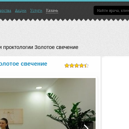
арства
Акции
Услуги
Казань
и проктологии Золотое свечение
олотое свечение