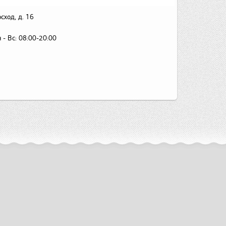
сход, д. 16
 - Вс:
08:00-20:00