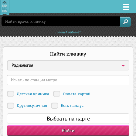
Врачи
Личный кабинет
Клиники
Найти клинику
Заболевания
Радиология
Лекарства
Акции
Детская клиника
Оплата картой
Услуги
Круглосуточная
Есть пандус
Выбрать на карте
Казань