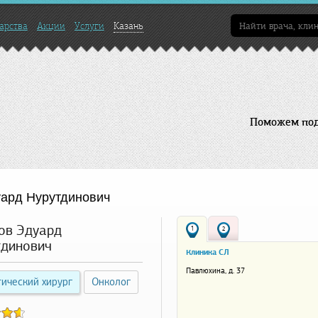
арства
Акции
Услуги
Казань
Поможем подо
ард Нурутдинович
ов Эдуард
1
2
тдинович
Клиника СЛ
Павлюхина, д. 37
ический хирург
Онколог