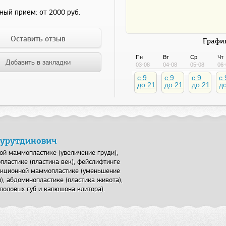
ный прием:
от 2000 руб.
Оставить отзыв
График
Пн
Вт
Ср
Чт
Добавить в закладки
03-08
04-08
05-08
06-
c 9
c 9
c 9
c 
до 21
до 21
до 21
д
Нурутдинович
ой маммопластике (увеличение груди),
опластике (пластика век), фейслифтинге
дукционной маммопластике (уменьшение
), абдоминопластике (пластика живота),
половых губ и капюшона клитора).