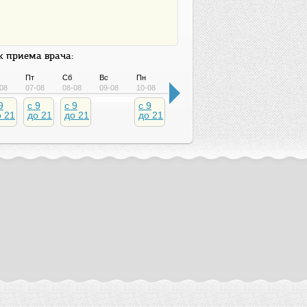
 приема врача:
Пт
Сб
Вс
Пн
Вт
Ср
Чт
Пт
08
07-08
08-08
09-08
10-08
11-08
12-08
13-08
14-08
9
c 9
c 9
c 9
c 9
c 9
c 9
c 9
о 21
до 21
до 21
до 21
до 21
до 21
до 21
до 2