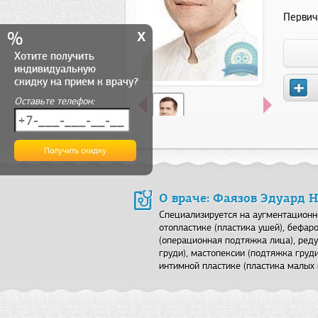
Первич
x
%
Хотите получить
индивидуальную
скидку на прием к врачу?
Оставьте телефон:
О враче: Фаязов Эдуард 
Специализируется на аугментационн
отопластике (пластика ушей), бефар
(операционная подтяжка лица), ре
груди), мастопексии (подтяжка груди
интимной пластике (пластика малых 