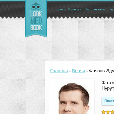
Врачи
Клиники
Заболевания
Лек
Главная
-
Врачи
-
Фаязов Эду
Фаяз
Нуру
Пласт