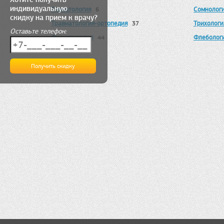
индивидуальную
Ревматология
Сомнолог
6
скидку на прием к врачу?
Травматология-ортопедия
Трихологи
37
Оставьте телефон:
Физиотерапия
Флеболог
44