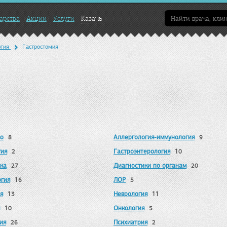
арства
Акции
Услуги
Казань
огия
Гастростомия
во
Аллергология-иммунология
8
9
гия
Гастроэнтерология
2
10
ка
Диагностики по органам
27
20
гия
ЛОР
16
5
я
Неврология
13
11
Онкология
10
5
ия
Психиатрия
26
2