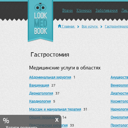
Врачи
Клиники
Заболевания
Лек
Главная
Все услуги
Гастроэнтерол
Гастростомия
Медицинские услуги в областях
Абдоминальная хирургия
Акушерст
1
Вакцинация
Венероло
27
Дерматология
Диагности
37
Кардиология
Косметоло
5
Массаж и мануальная терапия
Наркологи
31
x
Общие процедуры
Онкология
14
%
Пластическая хирургия
Проктолог
33
Хотите получить