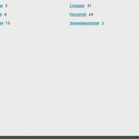
ия
Справки
3
31
я
Урология
8
29
ия
Эндокринология
15
2