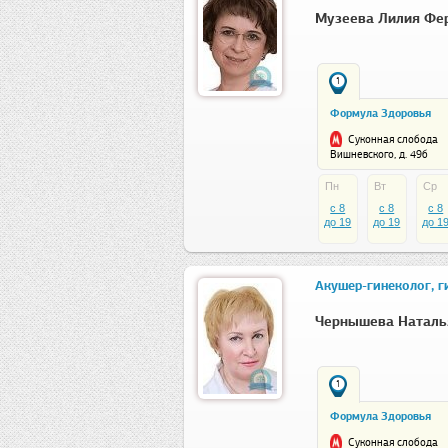
Музеева Лилия Фе
1
Формула Здоровья
Суконная слобода
Вишневского, д. 49б
Пн
Вт
Ср
c 8
c 8
c 8
до 19
до 19
до 1
Акушер-гинеколог, г
Чернышева Наталь
1
Формула Здоровья
Суконная слобода