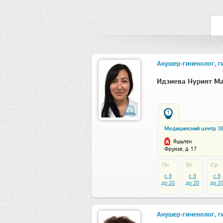
Акушер-гинеколог, г
Идзиева Нурият М
1
Медицинский центр З
Яшьлек
Фрунзе, д. 17
Пн
Вт
Ср
c 9
c 9
c 9
до 20
до 20
до 2
Акушер-гинеколог, г