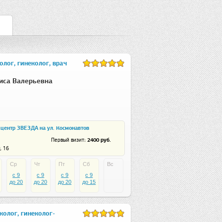
лог, гинеколог, врач
иса Валерьевна
центр ЗВЕЗДА на ул. Космонавтов
: 2400 руб.
Первый визит
. 16
Ср
Чт
Пт
Сб
Вс
c 9
c 9
c 9
c 9
до 20
до 20
до 20
до 15
колог, гинеколог-