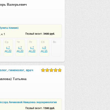
орь Валерьевич
(Лунита Клиник)
: 3400 руб.
Первый визит
 к. 1
Ср
Чт
Пт
Сб
Вс
c 7
c 7
c 7
c 8
до 20
до 20
до 20
до 15
лог, гинеколог, врач
авлова) Татьяна
ессора Анчиковой Авиценна-эндокринология
ов
: 1500 руб.
Первый визит