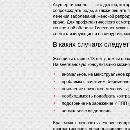
Акушер-гинеколог — это доктор, кото
сопровождать роды, а также решать п
лечения заболеваний женской репроду
врача. Для профилактического осмотр
конкретной области. Гинеколог может
специализирующиеся на хирургии, мог
В каких случаях следует
Женщины старше 18 лет должны проход
На внеплановую консультацию можно
аномальное, не менструальное кр
проблемы с зачатием, беременно
появление признаков менопаузы;
необходимость подобрать контр
подозрение на заражение ИППП (
аномальные выделения.
Врач может назначить лечение синдро
диагностированы новообразования в ма