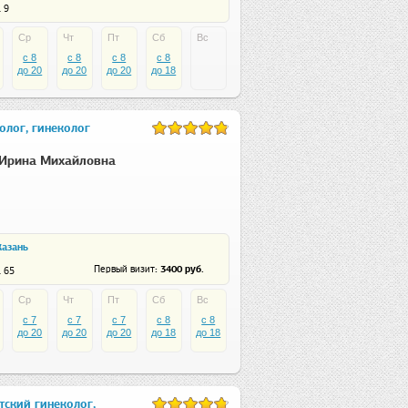
 9
Ср
Чт
Пт
Сб
Вс
c 8
c 8
c 8
c 8
до 20
до 20
до 20
до 18
олог, гинеколог
Ирина Михайловна
Казань
: 3400 руб.
Первый визит
. 65
Ср
Чт
Пт
Сб
Вс
c 7
c 7
c 7
c 8
c 8
до 20
до 20
до 20
до 18
до 18
тский гинеколог,