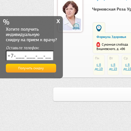
Черновская Роза У
x
%
1
Хотите получить
индивидуальную
Формула Здоровья
скидку на прием к врачу?
Суконная слобода
Оставьте телефон:
Вишневского, д. 49б
Пн
Вт
Ср
c 8
c 8
c 8
до 19
до 19
до 1