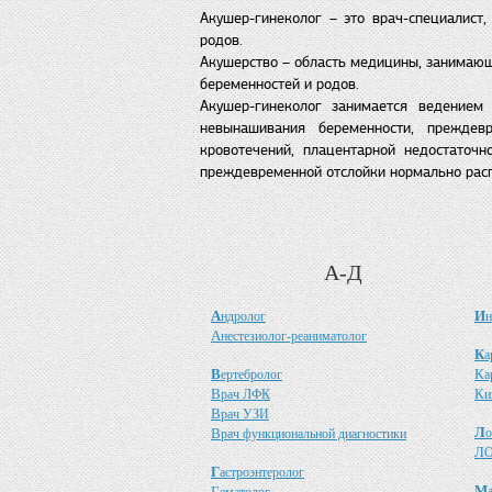
Акушер-гинеколог – это врач-специалист
родов.
Акушерство – область медицины, занимающ
беременностей и родов.
Акушер-гинеколог занимается ведением 
невынашивания беременности, преждев
кровотечений, плацентарной недостаточно
преждевременной отслойки нормально рас
А-Д
А
И
ндролог
н
А
нестезиолог-реаниматолог
К
а
В
К
ертебролог
а
В
К
рач ЛФК
и
В
рач УЗИ
Л
В
о
рач функциональной диагностики
Л
О
Г
астроэнтеролог
М
Г