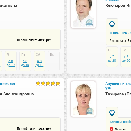
ркатовна
Ключаров Иг
1
Lunita Clinic 
: 4000 руб.
Первый визит
Ямашева, д. 54,
Пн
Вт
Чт
Пт
Сб
Вс
c 7
c 7
до 20
до 20
c 8
c 8
c 8
9
до 19
до 19
до 15
инеколог
Акушер-гинеко
узи
я Александровна
Тахирова (П
1
Клиника проф
на Энергетик
: 3500 руб.
Первый визит
Яшьлек