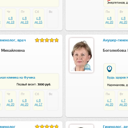
Энергетиков, д.
Чт
Пт
Сб
Вс
Пн
Вт
c 8
c 8
c 8
c 8
c 8
9
до 19
до 19
до 15
до 20
до 20
инеколог, врач
Акушер-гинек
а Михайловна
Боголюбова 
1
ая клиника на Фучика
Будь здоров 
: 3000 руб.
Первый визит
Нариманова, д
Чт
Пт
Сб
Вс
Пн
Вт
c 8
c 8
c 8
c 7
c 7
0
до 20
до 20
до 17
до 20
до 20
инеколог
Гинеколог, де