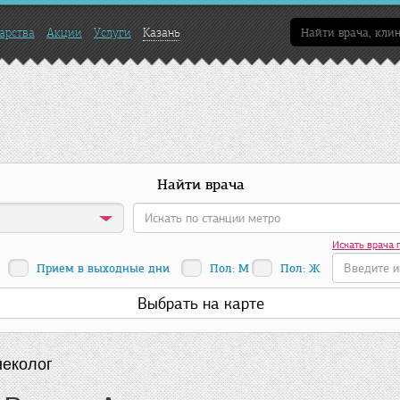
арства
Акции
Услуги
Казань
Найти врача
Искать врача 
Прием в выходные дни
Пол: М
Пол: Ж
Выбрать на карте
неколог