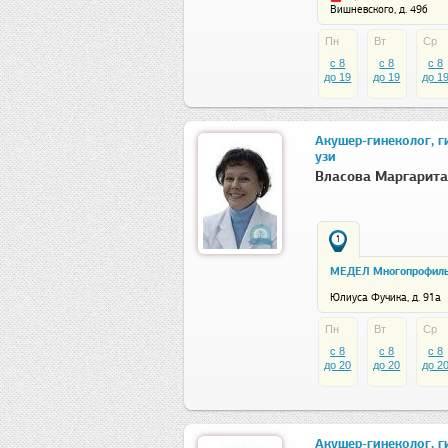
Вишневского, д. 49б
Пн
Вт
Ср
c 8
c 8
c 8
до 19
до 19
до 1
Акушер-гинеколог, г
узи
Власова Маргарит
1
МЕДЕЛ Многопрофильн
Юлиуса Фучика, д. 91а
Пн
Вт
Ср
c 8
c 8
c 8
до 20
до 20
до 2
Акушер-гинеколог, г