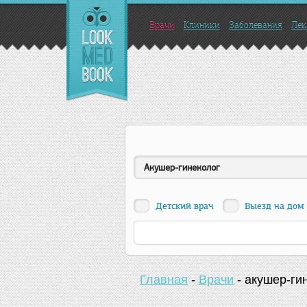
Врачи
Клиники
Заболевания
Лек
Акушер-гинеколог
Детский врач
Выезд на дом
Главная
-
Врачи
-
акушер-ги