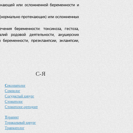
екающей или осложненной беременности и
 (нормально протекающих) или осложненных
ения беременности: токсикоза, гестоза,
лий родовой деятельности, акушерских
и беременности, преэклампсии, эклампсии,
С-Я
С
ексопатолог
С
омнолог
С
осудистый хирург
С
томатолог
С
томатолог-ортодонт
Т
ерапевт
Т
оракальный хирург
Т
равматолог