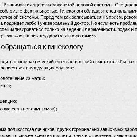
рый занимается здоровьем женской половой системы. Специалис
роблемы с фертильностью. Гинекологи обладают специальными з
ктивной системы. Перед тем как записываться на прием, реком
а подойдет любой универсальный доктор. Но если есть проблем
 специализироваться только на ведении беременности, родах и п
ут выполнять чистки, делать гистерэктомию.
 обращаться к гинекологу
ить профилактический гинекологический осмотр хотя бы раз в г
 записаться в следующих случаях:
овотечение из матки;
стью;
ацепцию;
даже если нет симптомов);
ма поликистоза яичников, других гормонально зависимых забол
тке, то скорее всего ей придется лечь в отделение гинекологи