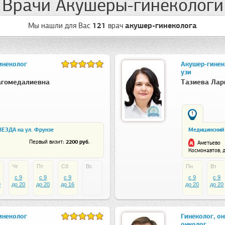
Врачи Акушеры-гинекологи
Мы нашли для Вас
121
врач
акушер-гинеколога
инеколог
Акушер-гинеко
узи
агомедалиевна
Тазиева Лар
1
ВЕЗДА на ул. Фрунзе
Медицинский 
: 2200 руб.
Первый визит
Аметьево
Космонавтов, д
Чт
Пт
Сб
Вс
Пн
Вт
c 9
c 9
c 9
c 9
c 9
0
до 20
до 20
до 16
до 20
до 20
инеколог
Гинеколог, он
онколог