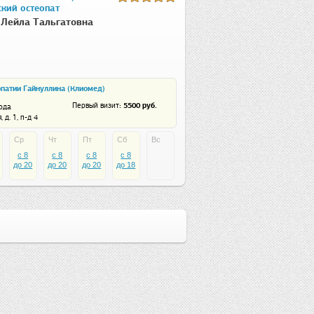
ский остеопат
Лейла Тальгатовна
опатии Гайнуллина (Клиомед)
: 5500 руб.
Первый визит
ода
 д. 1, п-д 4
Ср
Чт
Пт
Сб
Вс
c 8
c 8
c 8
c 8
до 20
до 20
до 20
до 18