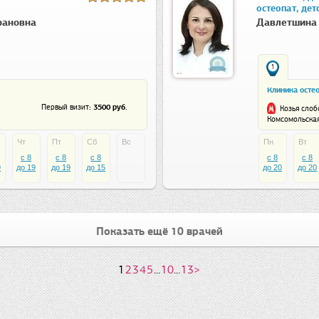
остеопат, дет
рановна
Давлетшина 
1
Клиника осте
: 3500 руб.
Первый визит
Козья слоб
Комсомольская,
Чт
Пт
Сб
Вс
Пн
Вт
c 8
c 8
c 8
c 8
c 8
9
до 19
до 19
до 15
до 20
до 20
Показать ещё 10 врачей
1
2
3
4
5
...
10
...
13
>