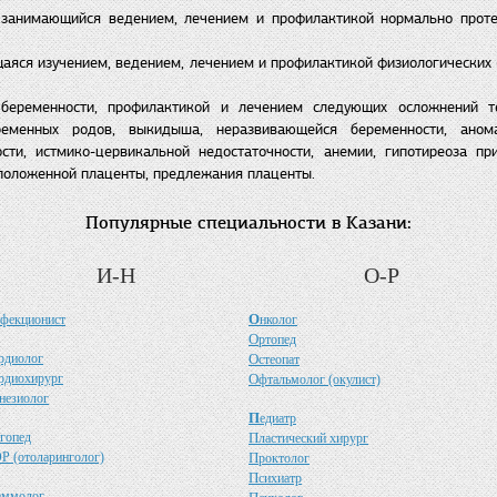
, занимающийся ведением, лечением и профилактикой нормально прот
аяся изучением, ведением, лечением и профилактикой физиологических
беременности, профилактикой и лечением следующих осложнений теч
ременных родов, выкидыша, неразвивающейся беременности, анома
сти, истмико-цервикальной недостаточности, анемии, гипотиреоза пр
положенной плаценты, предлежания плаценты.
Популярные специальности в Казани:
И-Н
О-Р
О
фекционист
нколог
О
ртопед
рдиолог
О
стеопат
рдиохирург
О
фтальмолог (окулист)
незиолог
П
едиатр
гопед
П
ластический хирург
Р (отоларинголог)
П
роктолог
П
сихиатр
аммолог