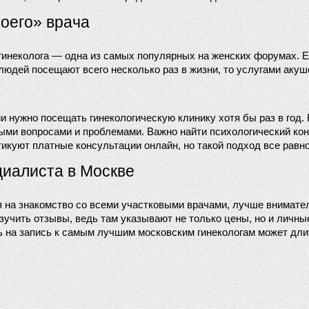
оего» врача
инеколога — одна из самых популярных на женских форумах. Ес
юдей посещают всего несколько раз в жизни, то услугами акуше
 нужно посещать гинекологическую клинику хотя бы раз в год.
ми вопросами и проблемами. Важно найти психологический конт
куют платные консультации онлайн, но такой подход все равно
циалиста в Москве
я на знакомство со всеми участковыми врачами, лучше вниматель
учить отзывы, ведь там указывают не только цены, но и личны
ь на запись к самым лучшим московским гинекологам может дли