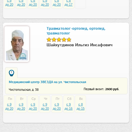
c 8
c 8
c 8
c 8
c 8
c 8
до 20
до 20
до 20
до 20
до 20
до 17
Травматолог-ортопед, ортопед,
травматолог
Шайхутдинов Ильгиз Инсафович
1
Медицинский центр ЗВЕЗДА на ул. Чистопольская
: 2600 руб.
Первый визит
Чистопольская, д. 38
Пн
Вт
Ср
Чт
Пт
Сб
Вс
c 9
c 9
c 9
c 9
c 9
c 9
c 8
до 20
до 20
до 20
до 20
до 20
до 16
до 15