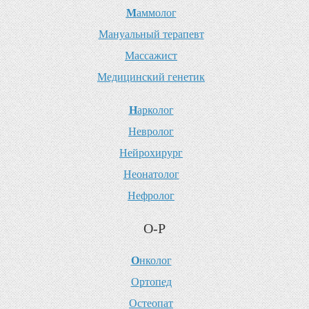
М
аммолог
М
ануальный терапевт
М
ассажист
М
едицинский генетик
Н
арколог
Н
евролог
Н
ейрохирург
Н
еонатолог
Н
ефролог
О-Р
О
нколог
О
ртопед
О
стеопат