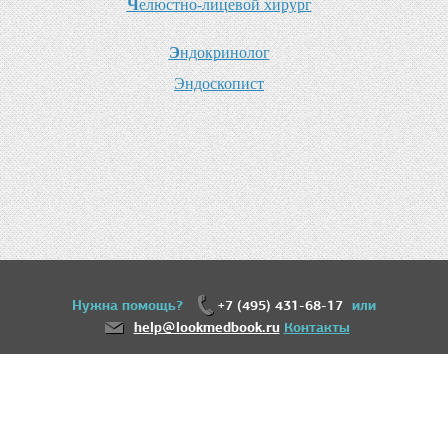
Ч
елюстно-лицевой хирург
Э
ндокринолог
Э
ндоскопист
Нужна помощь?
+7 (495) 431-68-17
или
help@lookmedbook.ru
Контакты