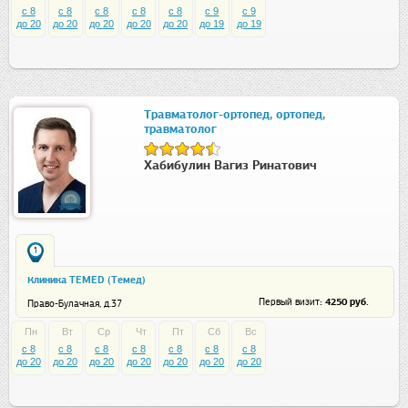
c 8
c 8
c 8
c 8
c 8
c 9
c 9
до 20
до 20
до 20
до 20
до 20
до 19
до 19
Травматолог-ортопед, ортопед,
травматолог
Хабибулин Вагиз Ринатович
1
Клиника TEMED (Темед)
: 4250 руб.
Первый визит
Право-Булачная, д.37
Пн
Вт
Ср
Чт
Пт
Сб
Вс
c 8
c 8
c 8
c 8
c 8
c 8
c 8
до 20
до 20
до 20
до 20
до 20
до 20
до 20