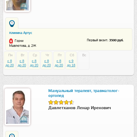
1
Клиника Артус
: 3500 руб.
Первый визит
Горки
Мавлютова, д. 2Ж
Пн
Вт
Ср
Чт
Пт
Сб
Вс
c 8
c 8
c 8
c 8
c 8
c 9
до 20
до 20
до 20
до 20
до 20
до 18
Мануальный терапевт, травматолог-
ортопед
Давлетханов Ленар Ирекович
1