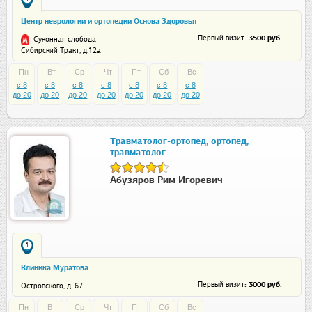
Центр неврологии и ортопедии Основа Здоровья
: 3500 руб.
Первый визит
Суконная слобода
Сибирский Тракт, д.12а
Пн
Вт
Ср
Чт
Пт
Сб
Вс
c 8
c 8
c 8
c 8
c 8
c 8
c 8
до 20
до 20
до 20
до 20
до 20
до 20
до 20
Травматолог-ортопед, ортопед,
травматолог
Абузяров Рим Игоревич
1
Клиника Муратова
: 3000 руб.
Первый визит
Островского, д. 67
Пн
Вт
Ср
Чт
Пт
Сб
Вс