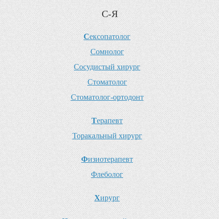
С-Я
С
ексопатолог
С
омнолог
С
осудистый хирург
С
томатолог
С
томатолог-ортодонт
Т
ерапевт
Т
оракальный хирург
Ф
изиотерапевт
Ф
леболог
Х
ирург