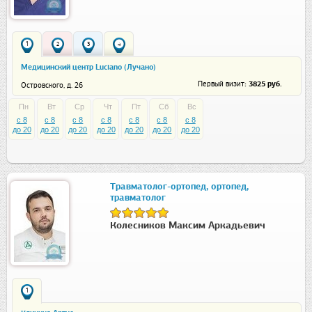
1
2
3
4
Медицинский центр Luciano (Лучано)
: 3825 руб.
Первый визит
Островского, д. 26
Пн
Вт
Ср
Чт
Пт
Сб
Вс
c 8
c 8
c 8
c 8
c 8
c 8
c 8
до 20
до 20
до 20
до 20
до 20
до 20
до 20
Травматолог-ортопед, ортопед,
травматолог
Колесников Максим Аркадьевич
1