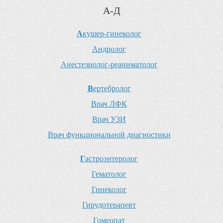
А-Д
А
кушер-гинеколог
А
ндролог
А
нестезиолог-реаниматолог
В
ертебролог
В
рач ЛФК
В
рач УЗИ
В
рач функциональной диагностики
Г
астроэнтеролог
Г
ематолог
Г
инеколог
Г
ирудотерапевт
Г
омеопат