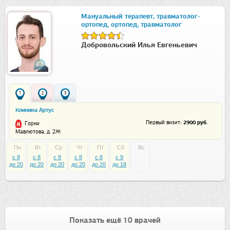
Мануальный терапевт, травматолог-
ортопед, ортопед, травматолог
Добровольский Илья Евгеньевич
1
2
3
Клиника Артус
: 2900 руб.
Первый визит
Горки
Мавлютова, д. 2Ж
Пн
Вт
Ср
Чт
Пт
Сб
Вс
c 8
c 8
c 8
c 8
c 8
c 9
до 20
до 20
до 20
до 20
до 20
до 18
Показать ещё 10 врачей