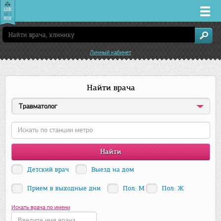
Врачи
Личный кабинет
Клиники
Найти врача
Заболевания
Травматолог
Лекарства
Акции
Услуги
Детский врач
Выезд на дом
Прием в выходные дни
Пол: М
Пол: Ж
Казань
Искать врача по имени