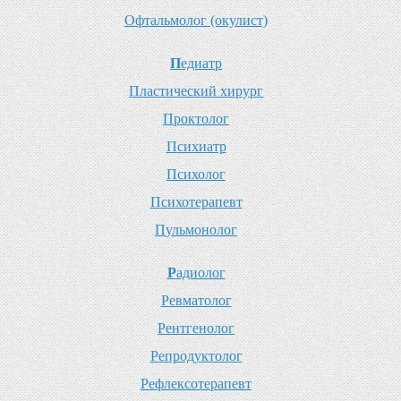
О
фтальмолог (окулист)
П
едиатр
П
ластический хирург
П
роктолог
П
сихиатр
П
сихолог
П
сихотерапевт
П
ульмонолог
Р
адиолог
Р
евматолог
Р
ентгенолог
Р
епродуктолог
Р
ефлексотерапевт