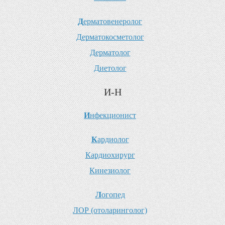
Д
ерматовенеролог
Д
ерматокосметолог
Д
ерматолог
Д
иетолог
И-Н
И
нфекционист
К
ардиолог
К
ардиохирург
К
инезиолог
Л
огопед
Л
ОР (отоларинголог)