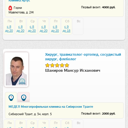
Клиника Артус
: 4000 руб.
Первый визит
Горки
Мавлютова, д. 2Ж
Пн
Вт
Ср
Чт
Пт
Сб
Вс
c 8
c 8
c 8
c 8
c 8
c 9
до 20
до 20
до 20
до 20
до 20
до 18
Хирург, травматолог-ортопед, сосудистый
хирург, флеболог
Шакиров Мансур Исхакович
1
2
МЕДЕЛ Многопрофильная клиника на Сибирском Тракте
: 2000 руб.
Первый визит
Сибирский Тракт, д. 34, корп. 5
Пн
Вт
Ср
Чт
Пт
Сб
Вс